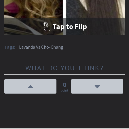
crea il tuo quiz
Tap to Flip
Tags:
Lavanda Vs Cho-Chang
WHAT DO YOU THINK?
0
point