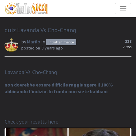
quiz Lavanda Vs Cho-Chang
by
Marilo
in
238
Intrattenimento
views
posted on
3 years ago
Lavanda Vs Cho-Chang
non dovrebbe essere difficile raggiungere il 100%
abbinando l'indizio. In fondo non siete babbani
Check your results here