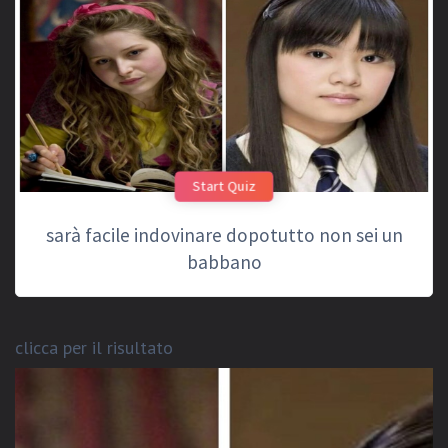
Start Quiz
sarà facile indovinare dopotutto non sei un
babbano
clicca per il risultato